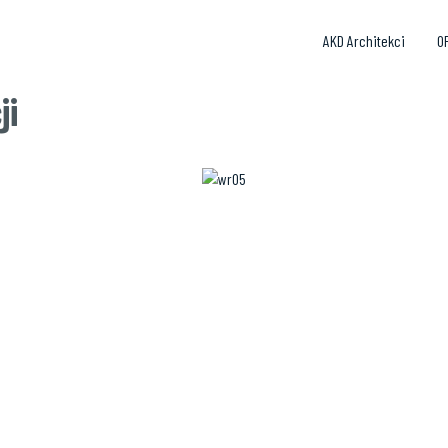
AKD Architekci
O
ji