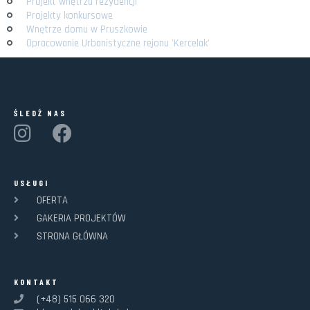
Projekt wnętrza rezydencji
Projekty konkursowe
Wnętrze domu w Pruszkowie
Opracowanie Urbanistyczne rejonu 'Kercelak'
ŚLEDŹ NAS
USŁUGI
OFERTA
GAKERIA PROJEKTÓW
STRONA GŁÓWNA
KONTAKT
(+48) 515 066 320