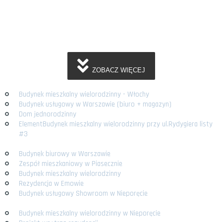
ZOBACZ WIĘCEJ
Budynek mieszkalny wielorodzinny - Włochy
Budynek usługowy w Warszawie (biuro + magazyn)
Dom jednorodzinny
ElementBudynek mieszkalny wielorodzinny przy ul.Rydygiera listy
#3
Budynek biurowy w Warszawie
Zespół mieszkaniowy w Piasecznie
Budynek mieszkalny wielorodzinny
Rezydencja w Emowie
Budynek usługowy Showroom w Nieporęcie
Budynek mieszkalny wielorodzinny w Nieporęcie